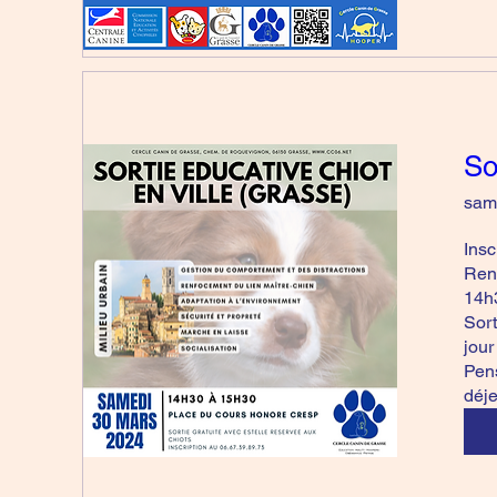
So
sam
Insc
Rend
14h3
Sort
jour
Pens
déje