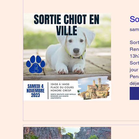
So
sam.
Sort
Rend
13h3
Sort
jour
Pens
déje