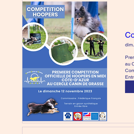
Co
dim.
Prem
au C
Comm
Entr