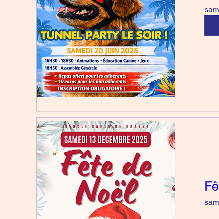
sam.
Fê
sam.