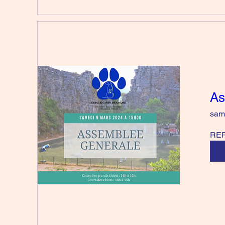
As
sam
REP