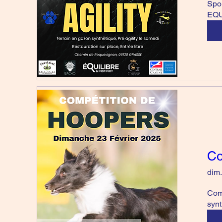
Spo
EQU
Co
dim.
Comm
synt