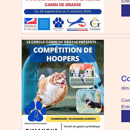
Entr
Co
dim.
Com
Entr