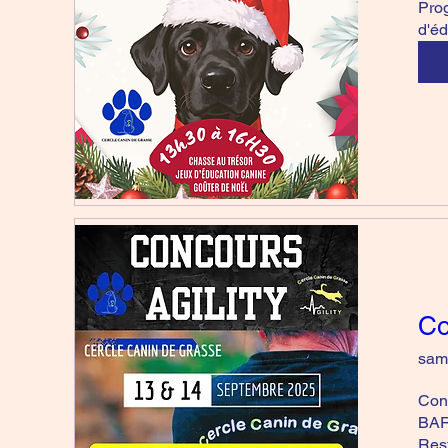
Prog
d'éd
Co
sam.
Conc
BARG
Rest