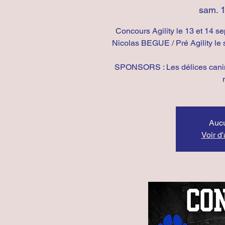
sam. 1
Concours Agility le 13 et 14 
Nicolas BEGUE / Pré Agility le s
SPONSORS : Les délices canin
Aucu
Voir d