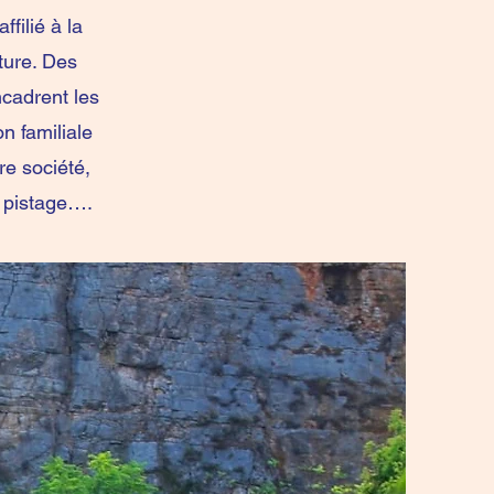
filié à la
ture. Des
cadrent les
on familiale
re société,
le pistage….