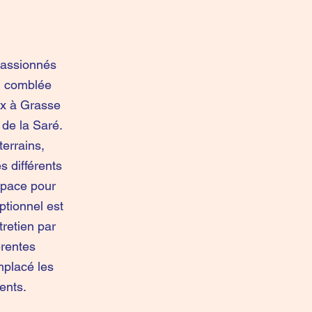
passionnés
n, comblée
ux à Grasse
 de la Saré.
terrains,
es différents
space pour
ptionnel est
tretien par
érentes
mplacé les
ents.