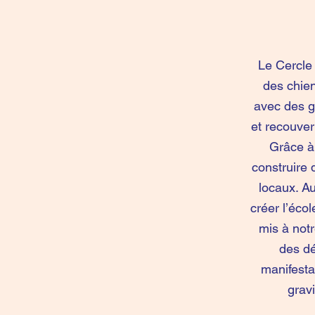
Le Cercle
des chien
ave
c des g
et recouver
Grâce à l
construire d
locaux. Au
créer l’éco
mis à notr
des d
manifesta
grav