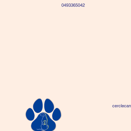
0493365042
cercleca