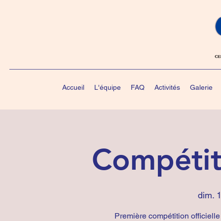
Accueil
L'équipe
FAQ
Activités
Galerie
Compétit
dim. 
Première compétition officiell