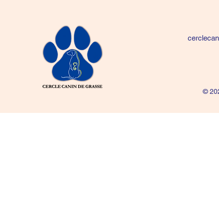
cercleca
© 20