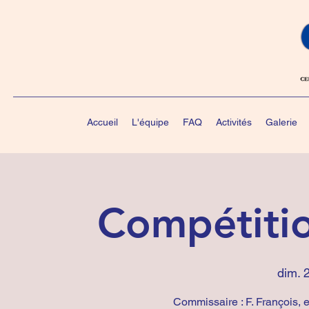
Accueil
L'équipe
FAQ
Activités
Galerie
Compétiti
dim. 2
Commissaire : F. François, e