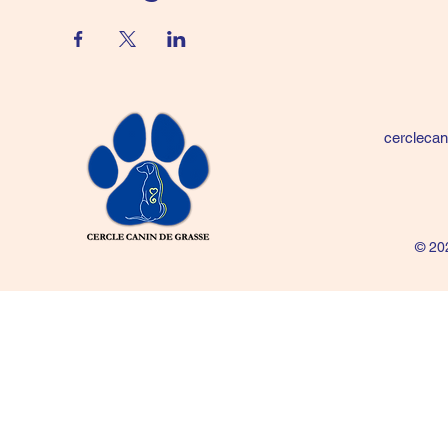
cercleca
© 20