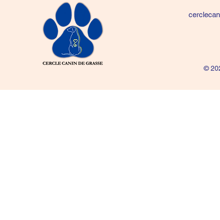
cercleca
© 20