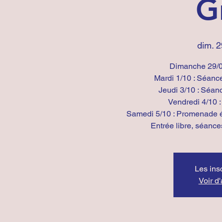
G
dim. 2
Dimanche 29/0
Mardi 1/10 : Séance
Jeudi 3/10 : Séanc
Vendredi 4/10 
Samedi 5/10 : Promenade éd
Entrée libre, séanc
Les ins
Voir d